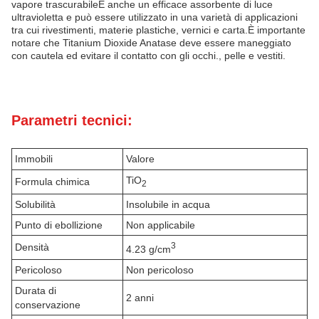
vapore trascurabileÈ anche un efficace assorbente di luce
ultravioletta e può essere utilizzato in una varietà di applicazioni
tra cui rivestimenti, materie plastiche, vernici e carta.È importante
notare che Titanium Dioxide Anatase deve essere maneggiato
con cautela ed evitare il contatto con gli occhi., pelle e vestiti.
Parametri tecnici:
Immobili
Valore
TiO
Formula chimica
2
Solubilità
Insolubile in acqua
Punto di ebollizione
Non applicabile
3
Densità
4.23 g/cm
Pericoloso
Non pericoloso
Durata di
2 anni
conservazione