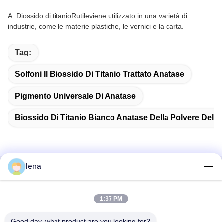
A: Diossido di titanio
Rutile
viene utilizzato in una varietà di
industrie, come le materie plastiche, le vernici e la carta.
Tag:
Solfoni Il Biossido Di Titanio Trattato Anatase
Pigmento Universale Di Anatase
Biossido Di Titanio Bianco Anatase Della Polvere Del 
lena
Contatto rapido
1:37 PM
Indirizzo
1° piano, No.40, No.69, via media di Zhengbei, via di
Good day, what product are you looking for?