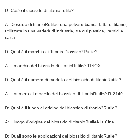
D: Cos'è il diossido di titanio rutile?
A: Diossido di titanio
Rutile
è una polvere bianca fatta di titanio,
utilizzata in una varietà di industrie, tra cui plastica, vernici e
carta.
D: Qual è il marchio di Titanio Diossido?
Rutile
?
A: Il marchio del biossido di titanio
Rutile
è TINOX.
D: Qual è il numero di modello del biossido di titanio
Rutile
?
A: Il numero di modello del biossido di titanio
Rutile
è R-2140.
D: Qual è il luogo di origine del biossido di titanio?
Rutile
?
A: Il luogo d'origine del biossido di titanio
Rutile
è la Cina.
D: Quali sono le applicazioni del biossido di titanio
Rutile
?