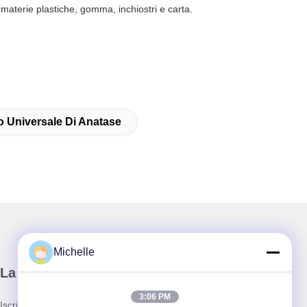
 materie plastiche, gomma, inchiostri e carta.
 Universale Di Anatase
Michelle
La nostra newsletter
3:06 PM
Iscriviti alla nostra newsletter per sconti e altro.