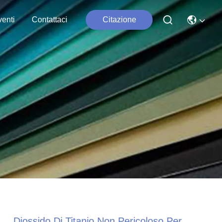
enti
Contattaci
Citazione
Diossido Di Titanio Non Pericoloso Per