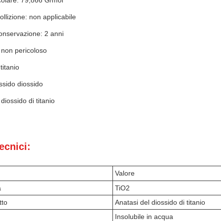
olare: 79,866 G/mol
ollizione: non applicabile
onservazione: 2 anni
 non pericoloso
titanio
ssido diossido
diossido di titanio
ecnici:
Valore
a
TiO2
tto
Anatasi del diossido di titanio
Insolubile in acqua