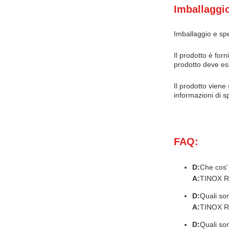
Imballaggio
Imballaggio e sp
Il prodotto è for
prodotto deve ess
Il prodotto viene
informazioni di s
FAQ:
D:
Che cos
A:
TINOX R-
D:
Quali so
A:
TINOX R-2
D:
Quali so