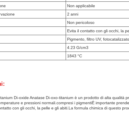
ione
Non applicabile
rvazione
2 anni
Non pericoloso
Evita il contatto con gli occhi, la pel
Pigmento, filtro UV, fotocatalizzat
4.23 G/cm3
1843 °C
i:
anium Di-oxide Anatase Di-oxo-titanium è un prodotto di alta qualità p
temperature e pressioni normali.compresi i pigmentiÈ importante prende
ntatto con gli occhi, la pelle e gli abiti.La formula chimica di questo pr