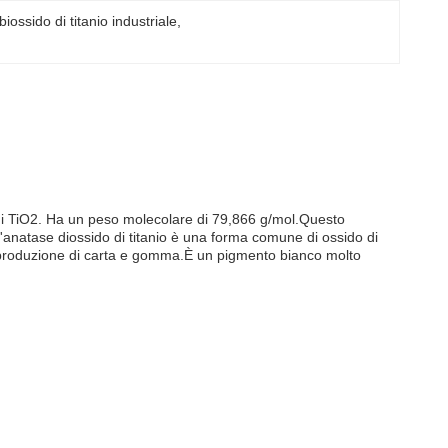
iossido di titanio industriale
, 
 di TiO2. Ha un peso molecolare di 79,866 g/mol.Questo
'anatase diossido di titanio è una forma comune di ossido di
he, produzione di carta e gomma.È un pigmento bianco molto