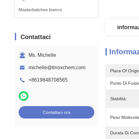
Masterbatches bianco
Informaz
Contattaci
Informaz
Ms. Michelle
michelle@tinoxchem.com
Place Of Origi
+8619848708565
Punto Di Fusi
Stabilità:
Contattaci ora
Peso Molecola
Durata Di Con