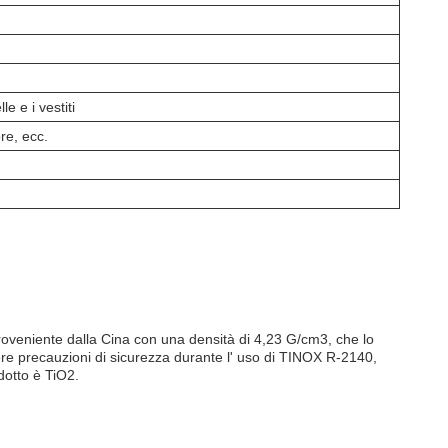
le e i vestiti
ore, ecc.
roveniente dalla Cina con una densità di 4,23 G/cm3, che lo
re precauzioni di sicurezza durante l' uso di TINOX R-2140,
odotto è TiO2.