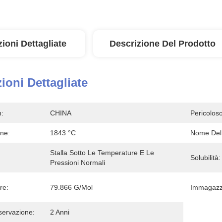
ioni Dettagliate
Descrizione Del Prodotto
ioni Dettagliate
n:
CHINA
Pericoloso
one:
1843 °C
Nome Del 
Stalla Sotto Le Temperature E Le 
Solubilità:
Pressioni Normali
re:
79.866 G/mol
Immagazz
servazione:
2 Anni