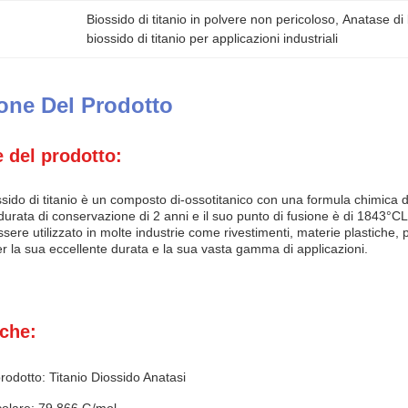
Biossido di titanio in polvere non pericoloso
, 
Anatase di b
biossido di titanio per applicazioni industriali
one Del Prodotto
 del prodotto:
ossido di titanio è un composto di-ossotitanico con una formula chimica
urata di conservazione di 2 anni e il suo punto di fusione è di 1843°CL
ssere utilizzato in molte industrie come rivestimenti, materie plastic
per la sua eccellente durata e la sua vasta gamma di applicazioni.
iche:
odotto: Titanio Diossido Anatasi