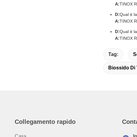
A:
TINOX R-2
D:
Qual è l
A:
TINOX R-
D:
Qual è l
A:
TINOX R-
Tag:
S
Biossido Di
Collegamento rapido
Cont
Casa.
I