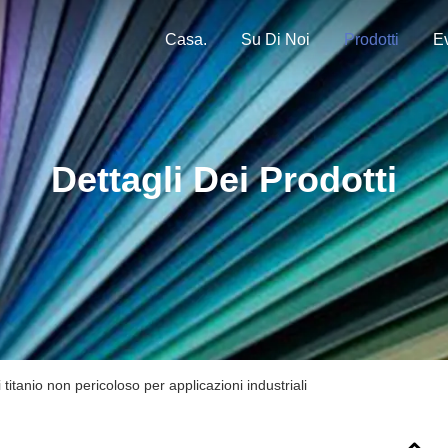
Casa.
Su Di Noi
Prodotti
Ev
Dettagli Dei Prodotti
 titanio non pericoloso per applicazioni industriali