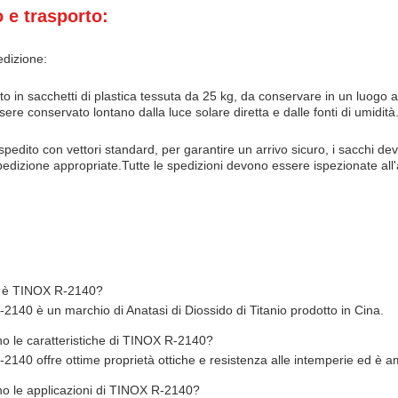
 e trasporto:
edizione:
nito in sacchetti di plastica tessuta da 25 kg, da conservare in un luogo 
ere conservato lontano dalla luce solare diretta e dalle fonti di umidità.
 spedito con vettori standard, per garantire un arrivo sicuro, i sacchi de
pedizione appropriate.Tutte le spedizioni devono essere ispezionate all'a
' è TINOX R-2140?
2140 è un marchio di Anatasi di Diossido di Titanio prodotto in Cina.
no le caratteristiche di TINOX R-2140?
140 offre ottime proprietà ottiche e resistenza alle intemperie ed è amp
no le applicazioni di TINOX R-2140?