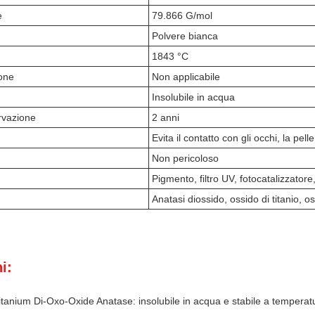
e
79.866 G/mol
Polvere bianca
1843 °C
ione
Non applicabile
Insolubile in acqua
rvazione
2 anni
Evita il contatto con gli occhi, la pelle 
Non pericoloso
Pigmento, filtro UV, fotocatalizzatore
Anatasi diossido, ossido di titanio, os
i:
anium Di-Oxo-Oxide Anatase: insolubile in acqua e stabile a temperatu