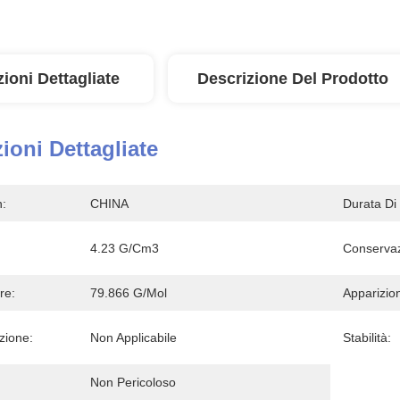
ioni Dettagliate
Descrizione Del Prodotto
ioni Dettagliate
n:
CHINA
Durata Di
4.23 G/cm3
Conservaz
re:
79.866 G/mol
Apparizio
zione:
Non Applicabile
Stabilità:
Non Pericoloso