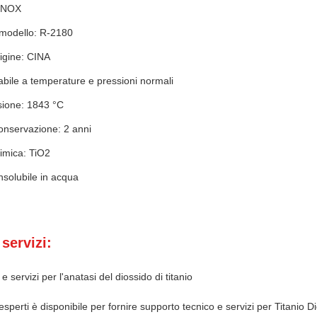
TINOX
modello: R-2180
igine: CINA
stabile a temperature e pressioni normali
sione: 1843 °C
onservazione: 2 anni
imica: TiO2
Insolubile in acqua
servizi:
 servizi per l'anatasi del diossido di titanio
 esperti è disponibile per fornire supporto tecnico e servizi per Titanio 