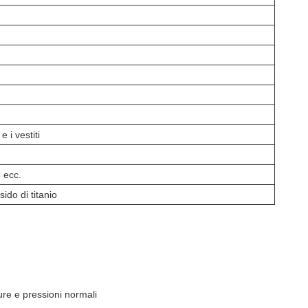
e i vestiti
, ecc.
sido di titanio
re e pressioni normali