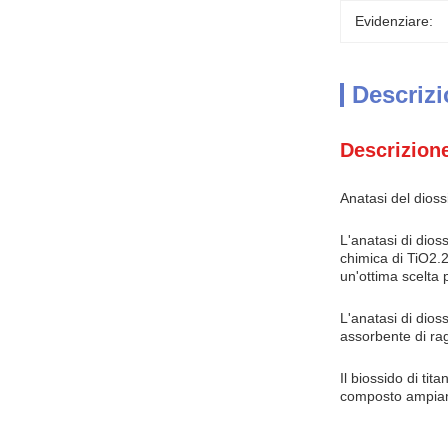
Evidenziare:
Descrizi
Descrizione
Anatasi del diossi
L'anatasi di dio
chimica di TiO2.2
un'ottima scelta p
L'anatasi di dios
assorbente di rag
Il biossido di ti
composto ampiame