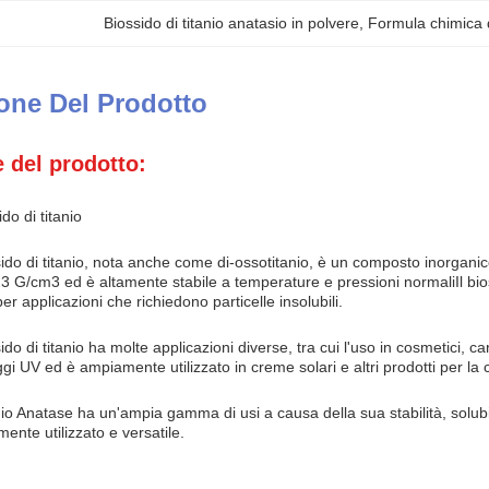
Biossido di titanio anatasio in polvere
, 
Formula chimica 
one Del Prodotto
 del prodotto:
do di titanio
ssido di titanio, nota anche come di-ossotitanio, è un composto inorga
3 G/cm3 ed è altamente stabile a temperature e pressioni normaliIl bioss
er applicazioni che richiedono particelle insolubili.
sido di titanio ha molte applicazioni diverse, tra cui l'uso in cosmetici, 
gi UV ed è ampiamente utilizzato in creme solari e altri prodotti per la c
tanio Anatase ha un'ampia gamma di usi a causa della sua stabilità, solubil
nte utilizzato e versatile.