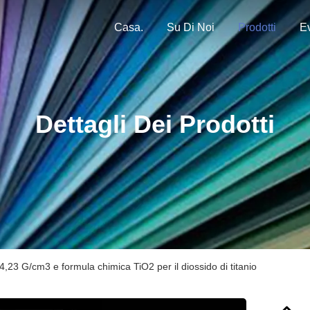
Casa.
Su Di Noi
Prodotti
Ev
Dettagli Dei Prodotti
 4,23 G/cm3 e formula chimica TiO2 per il diossido di titanio