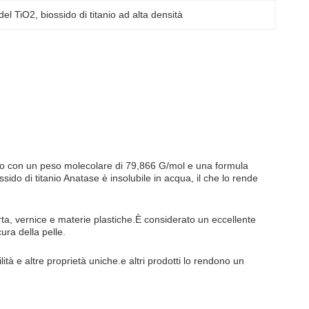
del TiO2
, 
biossido di titanio ad alta densità
nico con un peso molecolare di 79,866 G/mol e una formula
ido di titanio Anatase è insolubile in acqua, il che lo rende
carta, vernice e materie plastiche.È considerato un eccellente
ura della pelle.
ità e altre proprietà uniche.e altri prodotti lo rendono un