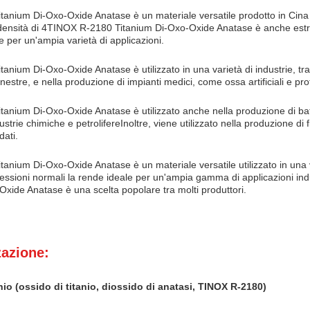
anium Di-Oxo-Oxide Anatase è un materiale versatile prodotto in Cina e
ensità di 4TINOX R-2180 Titanium Di-Oxo-Oxide Anatase è anche estr
 per un'ampia varietà di applicazioni.
nium Di-Oxo-Oxide Anatase è utilizzato in una varietà di industrie, tra c
inestre, e nella produzione di impianti medici, come ossa artificiali e pro
nium Di-Oxo-Oxide Anatase è utilizzato anche nella produzione di batterie 
ndustrie chimiche e petrolifereInoltre, viene utilizzato nella produzione di 
dati.
nium Di-Oxo-Oxide Anatase è un materiale versatile utilizzato in una v
essioni normali la rende ideale per un'ampia gamma di applicazioni indu
Oxide Anatase è una scelta popolare tra molti produttori.
zazione:
nio (ossido di titanio, diossido di anatasi, TINOX R-2180)