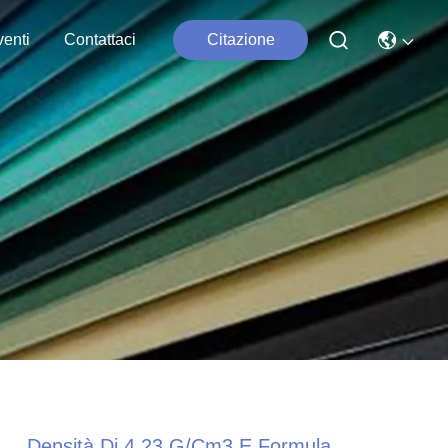
enti
Contattaci
Citazione
Densità Di 4,23 G/cm3 E Formula