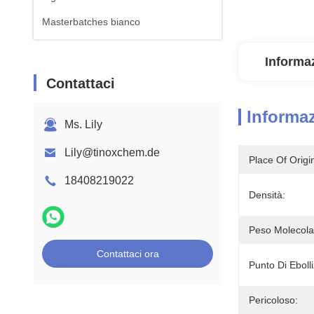
Masterbatches bianco
Informaz
Contattaci
Informaz
Ms. Lily
Lily@tinoxchem.de
Place Of Origi
18408219022
Densità:
Peso Molecola
Contattaci ora
Punto Di Ebolli
Pericoloso: