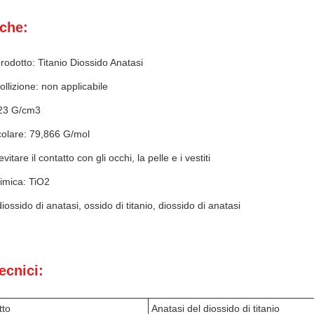
iche:
odotto: Titanio Diossido Anatasi
ollizione: non applicabile
,23 G/cm3
olare: 79,866 G/mol
vitare il contatto con gli occhi, la pelle e i vestiti
imica: TiO2
diossido di anatasi, ossido di titanio, diossido di anatasi
ecnici:
tto
Anatasi del diossido di titanio