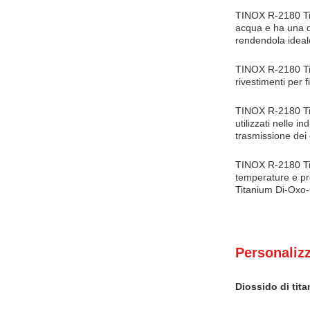
TINOX R-2180 Tit
acqua e ha una d
rendendola ideale
TINOX R-2180 Tita
rivestimenti per f
TINOX R-2180 Tita
utilizzati nelle i
trasmissione dei 
TINOX R-2180 Tita
temperature e pr
Titanium Di-Oxo-
Personaliz
Diossido di tita